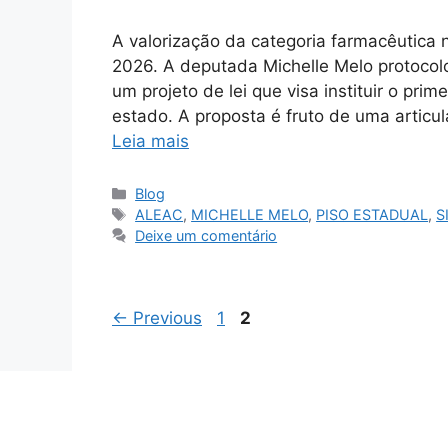
A valorização da categoria farmacêutica 
2026. A deputada Michelle Melo protocol
um projeto de lei que visa instituir o prime
estado. A proposta é fruto de uma articul
Leia mais
Categorias
Blog
Tags
ALEAC
,
MICHELLE MELO
,
PISO ESTADUAL
,
S
Deixe um comentário
Page
Page
←
Previous
1
2