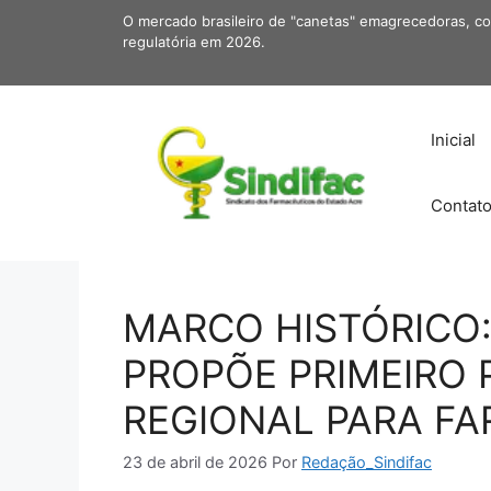
Pular
O mercado brasileiro de "canetas" emagrecedoras, c
para
regulatória em 2026.
o
conteúdo
Inicial
Contat
MARCO HISTÓRICO:
PROPÕE PRIMEIRO 
REGIONAL PARA F
23 de abril de 2026
Por
Redação_Sindifac