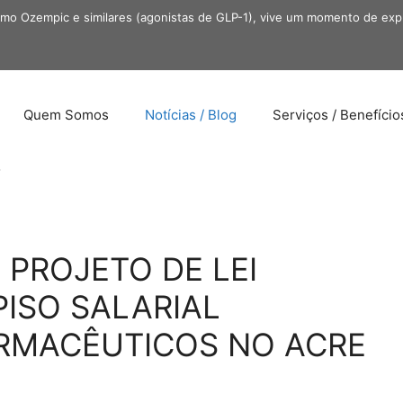
omo Ozempic e similares (agonistas de GLP-1), vive um momento de exp
Quem Somos
Notícias / Blog
Serviços / Benefício
o
 PROJETO DE LEI
PISO SALARIAL
ARMACÊUTICOS NO ACRE